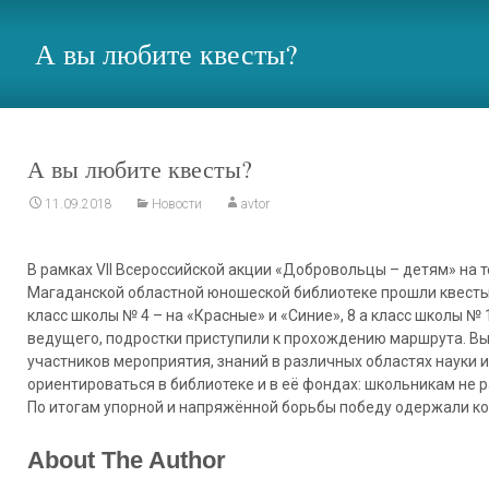
А вы любите квесты?
А вы любите квесты?
11.09.2018
Новости
avtor
В рамках VII Всероссийской акции «Добровольцы – детям» на те
Магаданской областной юношеской библиотеке прошли квесты 
класс школы № 4 – на «Красные» и «Синие», 8 а класс школы № 
ведущего, подростки приступили к прохождению маршрута. Вы
участников мероприятия, знаний в различных областях науки
ориентироваться в библиотеке и в её фондах: школьникам не 
По итогам упорной и напряжённой борьбы победу одержали к
About The Author