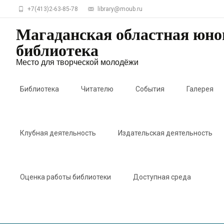
+7(413)2-63-85-78
library@moub.ru
Магаданская областная юн
библиотека
Место для творческой молодёжи
Skip
to
Библиотека
Читателю
События
Галерея
content
Клубная деятельность
Издательская деятельность
Оценка работы библиотеки
Доступная среда