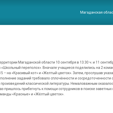
Магаданская обла
рритории Магаданской области 10 сентября в 13.30 ч. и 11 сентября
«Школьный переполох». Вначале учащиеся поделились на 2 коман
15 – на «Красивый кот» и «Желтый цветок». Затем,
прослушав указ
полнение заданий требовало сплочённости и сосредоточенности 
 и произведений классической литературы. Немаловажным оказало
раз пришлось прибегнуть к помощи сотрудников в поиске заветных 
оманды «Красные» и «Жёлтый цветок».