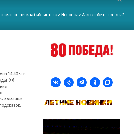
стная юношеская библиотека
>
Новости
>
А вы любите квесты?
 в 14.40 ч. в
ды: 9 б
ания
от
сь и умение
подсказок.