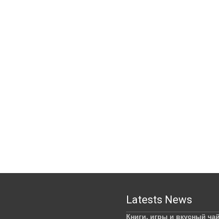
Latests News
Книги, игры и вкусный ча