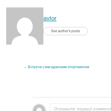
avtor
See author's posts
Post
←
Встреча с магаданским спортсменом
navigation