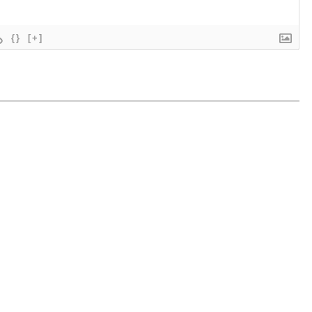
{}
[+]