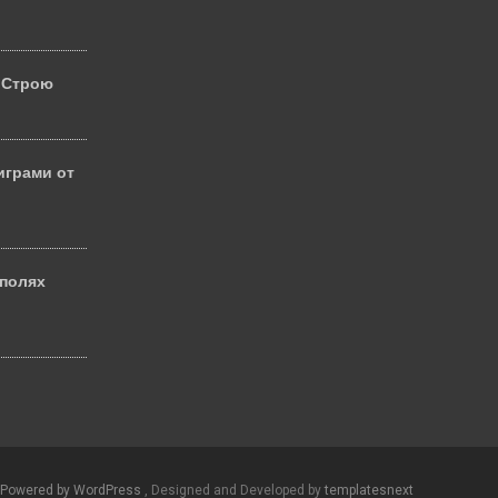
 Строю
играми от
 полях
й
Powered by WordPress
, Designed and Developed by
templatesnext