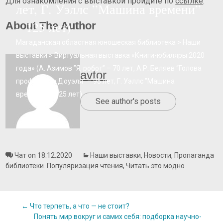
Для ознакомления с выставкой пройдите по
ссылке
.
лет, Г. Уэллс ”Машина времени”
– 125 лет)
About The Author
Магаданская областная юношеская библиотека
>
Наши
выставки
>
Виртуальная выставка «Книги-юбиляры 2020
года» (А. Азимов ”Я, робот” – 70 лет, А.Р. Беляев “Голова
avtor
профессора Доуэля” – 95 лет, Г. Уэллс ”Машина
времени” – 125 лет)
See author's posts
Чат on 18.12.2020
Наши выставки
,
Новости
,
Пропаганда
библиотеки. Популяризация чтения
,
Читать это модно
Post
←
Что терпеть, а что — не стоит?
Понять мир вокруг и самих себя: подборка научно-