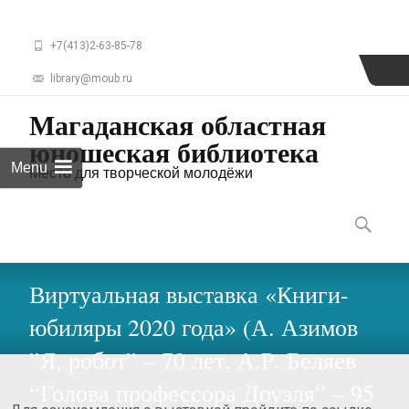
+7(413)2-63-85-78
library@moub.ru
Магаданская областная
юношеская библиотека
Menu
Место для творческой молодёжи
Skip
to
Найти:
content
Виртуальная выставка «Книги-
юбиляры 2020 года» (А. Азимов
”Я, робот” – 70 лет, А.Р. Беляев
“Голова профессора Доуэля” – 95