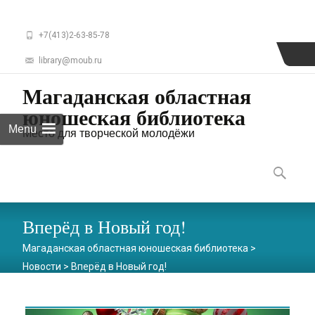
+7(413)2-63-85-78
library@moub.ru
Магаданская областная
юношеская библиотека
Menu
Место для творческой молодёжи
Skip
to
Найти:
content
Вперёд в Новый год!
Магаданская областная юношеская библиотека
>
Новости
>
Вперёд в Новый год!