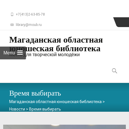
+7(413)2-63-85-78
library@moub.ru
Магаданская областная
юношеская библиотека
Menu
Место для творческой молодёжи
Skip
to
Найти:
content
Время выбирать
Магаданская областная юношеская библиотека
>
Новости
>
Время выбирать