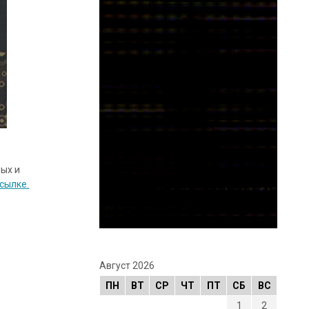
ых и
сылке.
Август 2026
ПН
ВТ
СР
ЧТ
ПТ
СБ
ВС
1
2