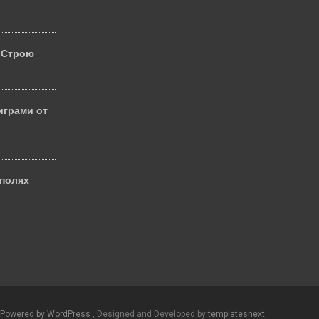
 Строю
играми от
 полях
й
Powered by WordPress
, Designed and Developed by
templatesnext