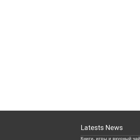
Latests News
Книги, игры и вкусный ча