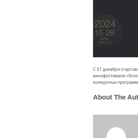
С 01 декабря старто
кинофестиваля «Золо
конкурсных программ
About The Au