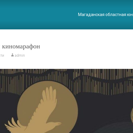
Магаданская областная юн
й киномарафон
сти
admin