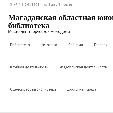
+7(413)2-63-85-78
library@moub.ru
Магаданская областная юн
библиотека
Место для творческой молодёжи
Skip
to
Библиотека
Читателю
События
Галерея
content
Клубная деятельность
Издательская деятельность
Оценка работы библиотеки
Доступная среда