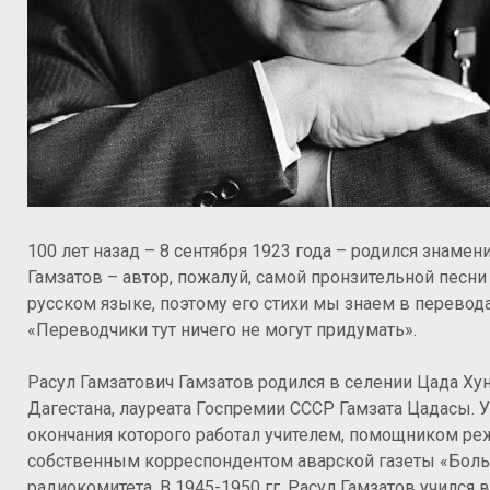
100 лет назад – 8 сентября 1923 года – родился знаме
Гамзатов – автор, пожалуй, самой пронзительной песни
русском языке, поэтому его стихи мы знаем в переводах
«Переводчики тут ничего не могут придумать».
Расул Гамзатович Гамзатов родился в селении Цада Ху
Дагестана, лауреата Госпремии СССР Гамзата Цадасы. 
окончания которого работал учителем, помощником ре
собственным корреспондентом аварской газеты «Боль
радиокомитета. В 1945-1950 гг. Расул Гамзатов учился