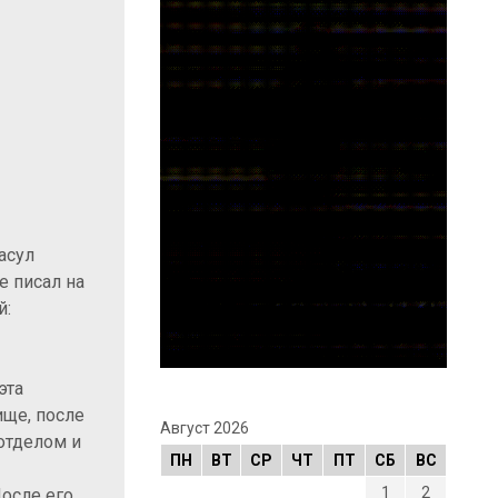
асул
е писал на
й:
эта
ище, после
Август 2026
отделом и
ПН
ВТ
СР
ЧТ
ПТ
СБ
ВС
1
2
После его