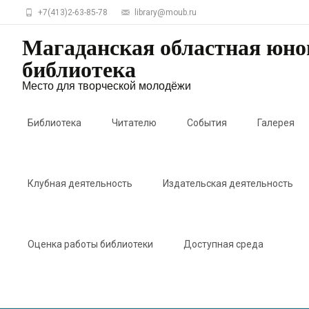
+7(413)2-63-85-78
library@moub.ru
Магаданская областная юн
библиотека
Место для творческой молодёжи
Skip
to
Библиотека
Читателю
События
Галерея
content
Клубная деятельность
Издательская деятельность
Оценка работы библиотеки
Доступная среда