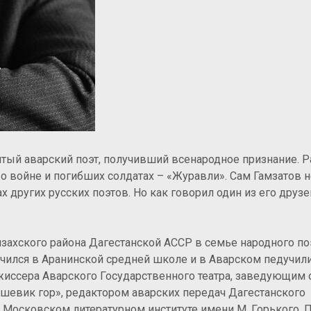
нитый аварский поэт, получивший всенародное признание.
Р
 о войне и погибших солдатах – «Журавли». Сам Гамзатов н
 других русских поэтов. Но как говорил один из его друзе
нзахского района Дагестанской АССР в семье народного по
Учился в Аранинской средней школе и в Аварском педучил
жиссера Аварского Государственного театра, заведующим 
шевик гор», редактором аварских передач Дагестанского
 в Московском литературном институте имени М. Горького. 