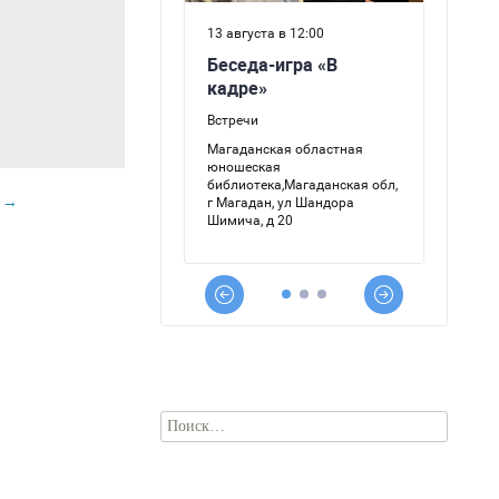
»
→
Найти: