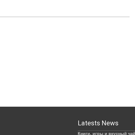
Latests News
Книги, игры и вкусный ча