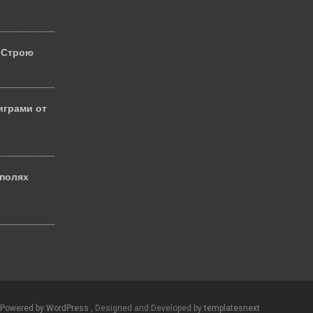
 Строю
играми от
 полях
й
Powered by WordPress
, Designed and Developed by
templatesnext