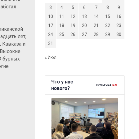
работал
3
4
5
6
7
8
9
10
11
12
13
14
15
16
17
18
19
20
21
22
23
бликанской
24
25
26
27
28
29
30
адцать лет,
, Кавказа и
31
 «Высокие
« Июл
«О бурных
огие