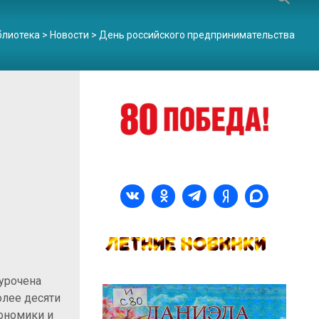
блиотека
>
Новости
>
День российского предпринимательства
иурочена
олее десяти
ономики и