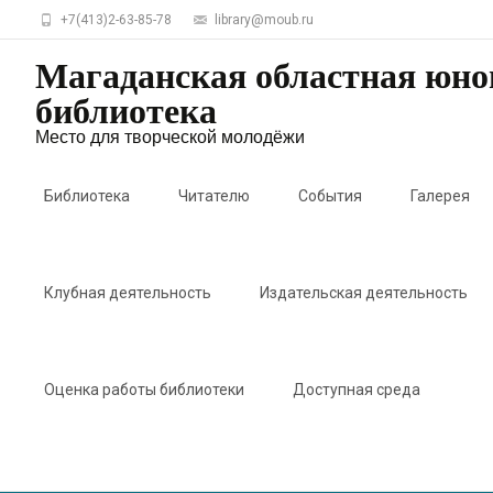
+7(413)2-63-85-78
library@moub.ru
Магаданская областная юн
библиотека
Место для творческой молодёжи
Skip
to
Библиотека
Читателю
События
Галерея
content
Клубная деятельность
Издательская деятельность
Оценка работы библиотеки
Доступная среда