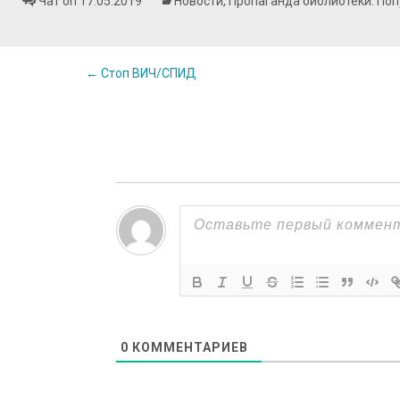
Чат on 17.05.2019
Новости
,
Пропаганда библиотеки. По
Post
←
Стоп ВИЧ/СПИД
navigation
0
КОММЕНТАРИЕВ