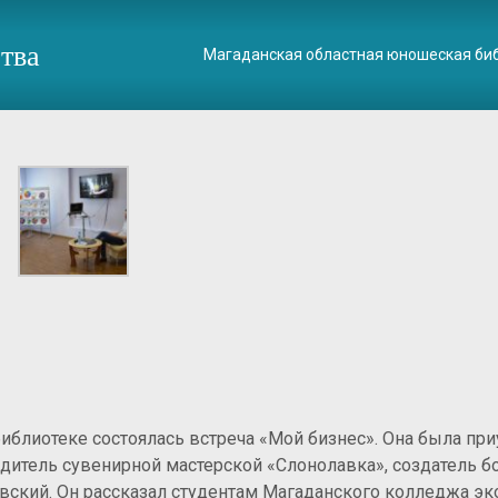
тва
Магаданская областная юношеская би
иблиотеке состоялась встреча «Мой бизнес». Она была пр
дитель сувенирной мастерской «Слонолавка», создатель б
вский. Он рассказал студентам Магаданского колледжа эк