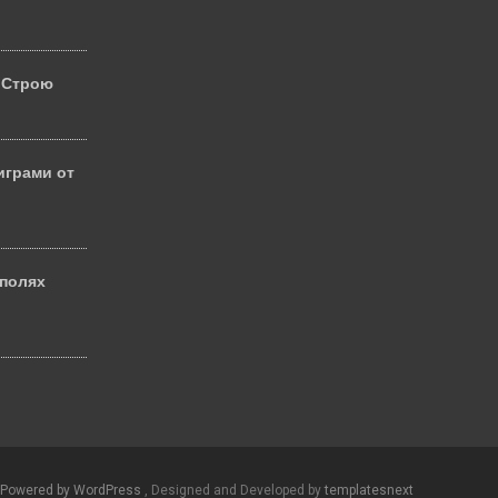
 Строю
играми от
 полях
й
Powered by WordPress
, Designed and Developed by
templatesnext