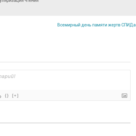
пуляризация чтения
Всемирный день памяти жертв СПИД
{}
[+]