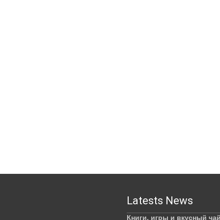
Latests News
Книги, игры и вкусный ча