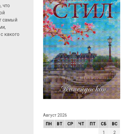
, что
ой
от самый
ми,
с какого
Август 2026
ПН
ВТ
СР
ЧТ
ПТ
СБ
ВС
1
2