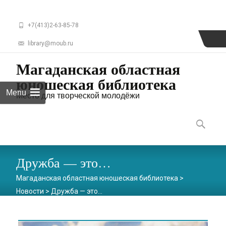
+7(413)2-63-85-78
library@moub.ru
Магаданская областная
юношеская библиотека
Menu
Место для творческой молодёжи
Skip
to
Найти:
content
Дружба — это…
Магаданская областная юношеская библиотека
>
Новости
>
Дружба — это…