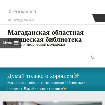
+7(413)2-63-85-78
library@moub.ru
Магаданская областная
юношеская библиотека
Menu
Место для творческой молодёжи
Skip
to
Найти:
content
Думай только о хорошем
Магаданская областная юношеская библиотека
>
Новости
>
Думай только о хорошем