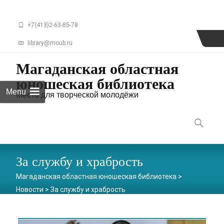
+7(413)2-63-85-78
library@moub.ru
Магаданская областная
юношеская библиотека
Menu
Место для творческой молодёжи
Skip
to
Найти:
content
За службу и храбрость
Магаданская областная юношеская библиотека
>
Новости
>
За службу и храбрость