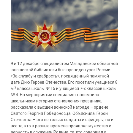
9 и 12 декабря специалистом Магаданской областной
юношеской библиотеки был проведён
урок России
«За службу и храбрость», посвящённый памятной
дате Дню Героев Отечества. Его посетили учащиеся 8
2
м
класса школы № 15 и учащиеся 7-х классов школы
№ 4. На мероприятии специалист напомнила
школьникам историю становления праздника,
рассказала о высшей воинской награде – ордене
Святого Георгия Победоносца. Объяснила, Герои
Отечества — это не только солдаты и офицеры, но и
все те, кто в разные времена проявлял мужество и
верность в служении Родине, те, кто совершал и