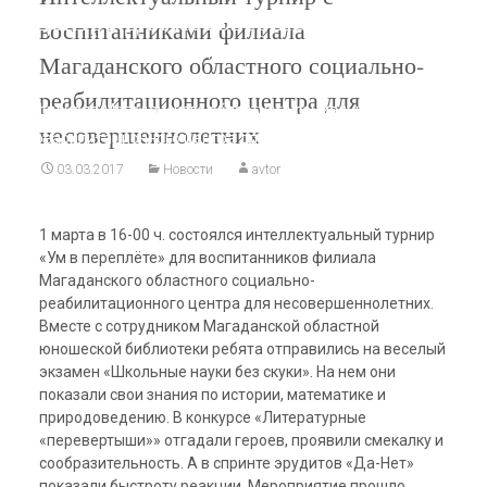
центра для несовершеннолетних
воспитанниками филиала
Магаданская областная юношеская библиотека
>
Магаданского областного социально-
Новости
>
Интеллектуальный турнир с воспитанниками
реабилитационного центра для
филиала Магаданского областного социально-
несовершеннолетних
реабилитационного центра для несовершеннолетних
03.03.2017
Новости
avtor
1 марта в 16-00 ч. состоялся интеллектуальный турнир
«Ум в переплёте» для воспитанников филиала
Магаданского областного социально-
реабилитационного центра для несовершеннолетних.
Вместе с сотрудником Магаданской областной
юношеской библиотеки ребята
отправились на веселый
экзамен «Школьные науки без скуки». На нем они
показали свои знания по истории, математике и
природоведению. В конкурсе «Литературные
«перевертыши»» отгадали героев, проявили смекалку и
сообразительность. А в спринте эрудитов «Да-Нет»
показали быстроту реакции. Мероприятие прошло