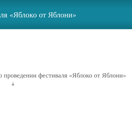
ля «Яблоко от Яблони»
Магаданская областная юношеская библиотека
>
Новост
 проведении фестиваля «Яблоко от Яблони»
сти
admin