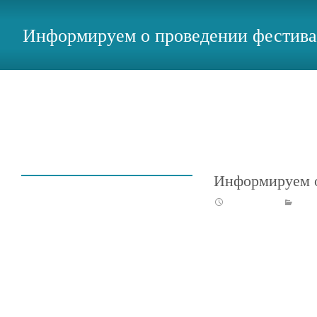
Информируем о проведении фестива
Информируем о
19.08.2025
Ново
Фонд
содейс
твия
реализ
ации