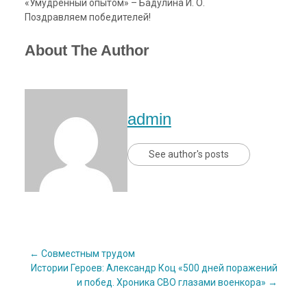
«Умудрённый опытом» – Бадулина И. О.
Поздравляем победителей!
About The Author
admin
See author's posts
Post
←
Совместным трудом
Истории Героев: Александр Коц «500 дней поражений
и побед. Хроника СВО глазами военкора»
→