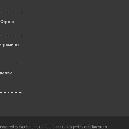
 Строю
играми от
 полях
й
Powered by WordPress
, Designed and Developed by
templatesnext