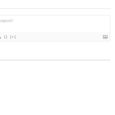
{}
[+]