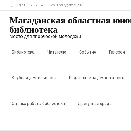
+7(413)2-63-85-78
library@moub.ru
Магаданская областная юн
библиотека
Место для творческой молодёжи
Skip
to
Библиотека
Читателю
События
Галерея
content
Клубная деятельность
Издательская деятельность
Оценка работы библиотеки
Доступная среда