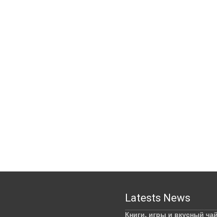
Latests News
Книги, игры и вкусный ча