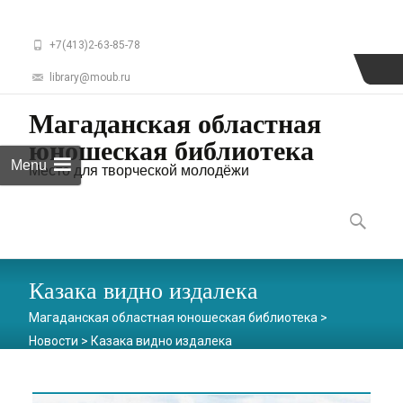
+7(413)2-63-85-78
library@moub.ru
Магаданская областная
юношеская библиотека
Menu
Место для творческой молодёжи
Skip
to
Найти:
content
Казака видно издалека
Магаданская областная юношеская библиотека
>
Новости
>
Казака видно издалека