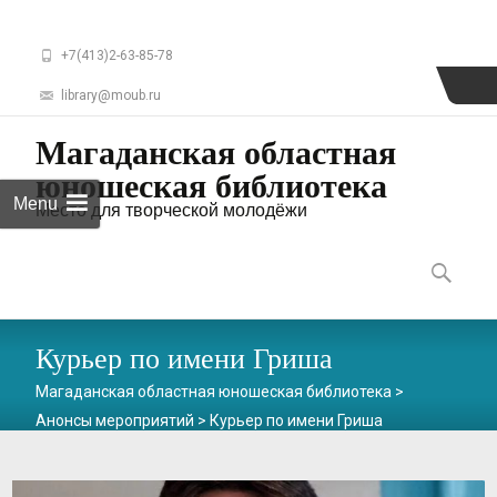
+7(413)2-63-85-78
library@moub.ru
Магаданская областная
юношеская библиотека
Menu
Место для творческой молодёжи
Skip
to
Найти:
content
Курьер по имени Гриша
Магаданская областная юношеская библиотека
>
Анонсы мероприятий
>
Курьер по имени Гриша