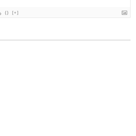
{}
[+]