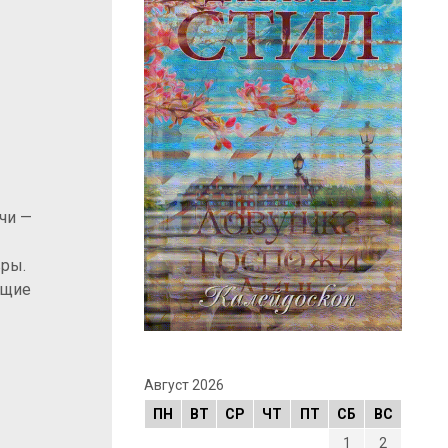
чи —
вры.
ющие
Август 2026
ПН
ВТ
СР
ЧТ
ПТ
СБ
ВС
1
2