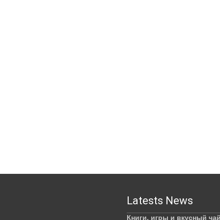
Latests News
Книги, игры и вкусный ча