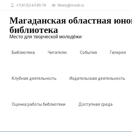
+7(413)2-63-85-78
library@moub.ru
Магаданская областная юн
библиотека
Место для творческой молодёжи
Skip
to
Библиотека
Читателю
События
Галерея
content
Клубная деятельность
Издательская деятельность
Оценка работы библиотеки
Доступная среда