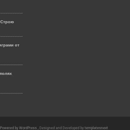
 Строю
играми от
 полях
й
Powered by WordPress
, Designed and Developed by
templatesnext