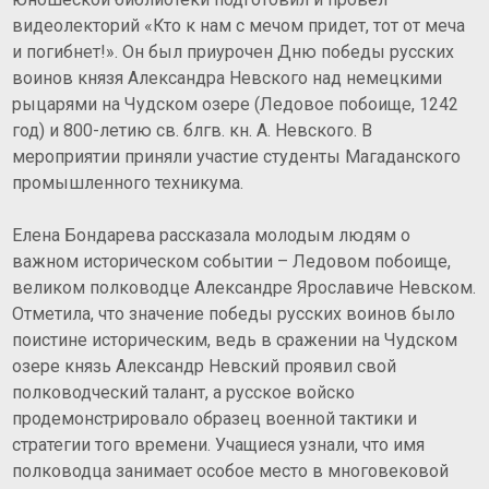
видеолекторий «Кто к нам с мечом придет, тот от меча
и погибнет!». Он был приурочен Дню победы русских
воинов князя Александра Невского над немецкими
рыцарями на Чудском озере (Ледовое побоище, 1242
год) и 800-летию св. блгв. кн. А. Невского. В
мероприятии приняли участие студенты Магаданского
промышленного техникума.
Елена Бондарева рассказала молодым людям о
важном историческом событии – Ледовом побоище,
великом полководце Александре Ярославиче Невском.
Отметила, что значение победы русских воинов было
поистине историческим, ведь в сражении на Чудском
озере князь Александр Невский проявил свой
полководческий талант, а русское войско
продемонстрировало образец военной тактики и
стратегии того времени. Учащиеся узнали, что имя
полководца занимает особое место в многовековой