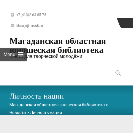
+7(413)2-63-85-78
library@moub.ru
Магаданская областная
юношеская библиотека
Menu
Место для творческой молодёжи
Skip
to
Найти:
content
Личность нации
Магаданская областная юношеская библиотека
>
Новости
>
Личность нации