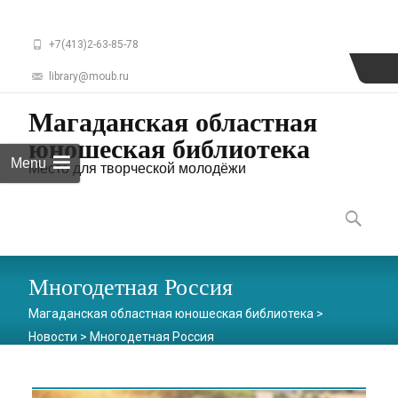
+7(413)2-63-85-78
library@moub.ru
Магаданская областная
юношеская библиотека
Menu
Место для творческой молодёжи
Skip
to
Найти:
content
Многодетная Россия
Магаданская областная юношеская библиотека
>
Новости
>
Многодетная Россия