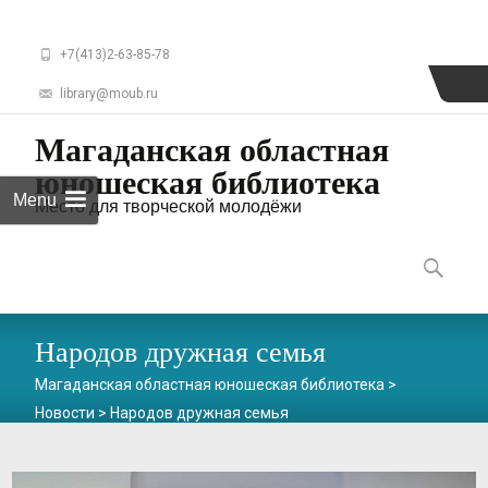
+7(413)2-63-85-78
library@moub.ru
Магаданская областная
юношеская библиотека
Menu
Место для творческой молодёжи
Skip
to
Найти:
content
Народов дружная семья
Магаданская областная юношеская библиотека
>
Новости
>
Народов дружная семья