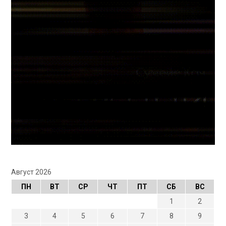
Август 2026
ПН
ВТ
СР
ЧТ
ПТ
СБ
ВС
1
2
3
4
5
6
7
8
9