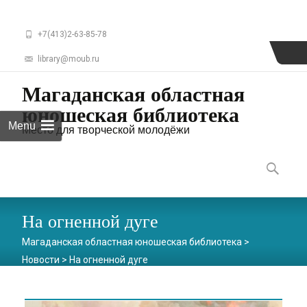
+7(413)2-63-85-78
library@moub.ru
Магаданская областная
юношеская библиотека
Menu
Место для творческой молодёжи
Skip
to
Найти:
content
На огненной дуге
Магаданская областная юношеская библиотека
>
Новости
>
На огненной дуге