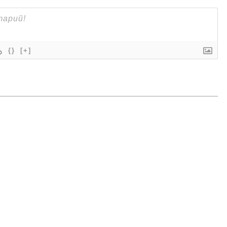
{}
[+]