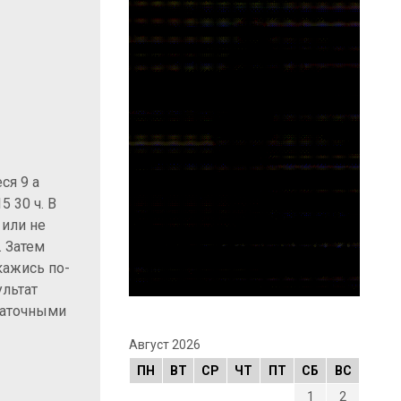
ся 9 а
 30 ч. В
 или не
. Затем
кажись по-
ультат
таточными
Август 2026
ПН
ВТ
СР
ЧТ
ПТ
СБ
ВС
1
2