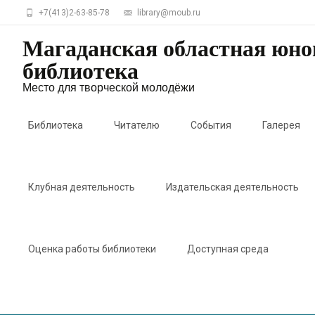
+7(413)2-63-85-78
library@moub.ru
Магаданская областная юн
библиотека
Место для творческой молодёжи
Skip
to
Библиотека
Читателю
События
Галерея
content
Клубная деятельность
Издательская деятельность
Оценка работы библиотеки
Доступная среда