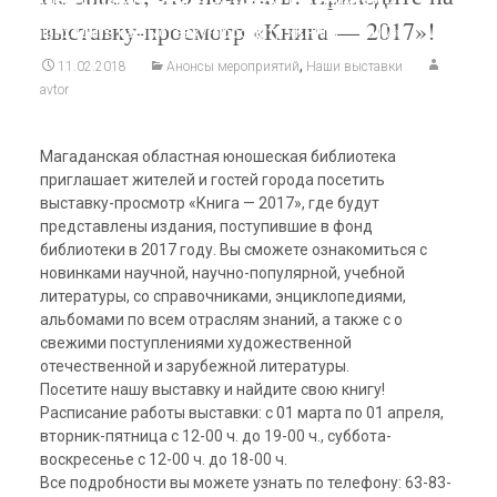
Анонсы мероприятий
>
Не знаете, что почитать?
выставку-просмотр «Книга — 2017»!
Приходите на выставку-просмотр «Книга — 2017»!
,
11.02.2018
Анонсы мероприятий
Наши выставки
avtor
Магаданская областная юношеская библиотека
приглашает жителей и гостей города посетить
выставку-просмотр «Книга — 2017», где будут
представлены издания, поступившие в фонд
библиотеки в 2017 году. Вы сможете ознакомиться с
новинками научной, научно-популярной, учебной
литературы, со справочниками, энциклопедиями,
альбомами по всем отраслям знаний, а также с о
свежими поступлениями художественной
отечественной и зарубежной литературы.
Посетите нашу выставку и найдите свою книгу!
Расписание работы выставки: с 01 марта по 01 апреля,
вторник-пятница с 12-00 ч. до 19-00 ч., суббота-
воскресенье с 12-00 ч. до 18-00 ч.
Все подробности вы можете узнать по телефону: 63-83-