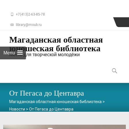
+7(413)2-63-85-78
library@moub.ru
Магаданская областная
юношеская библиотека
Menu
Место для творческой молодёжи
Skip
to
Найти:
content
От Пегаса до Центавра
Магаданская областная юношеская библиотека
>
Новости
>
От Пегаса до Центавра