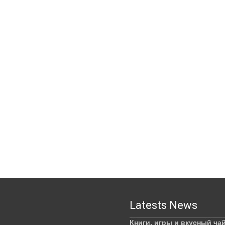
Latests News
Книги, игры и вкусный ча