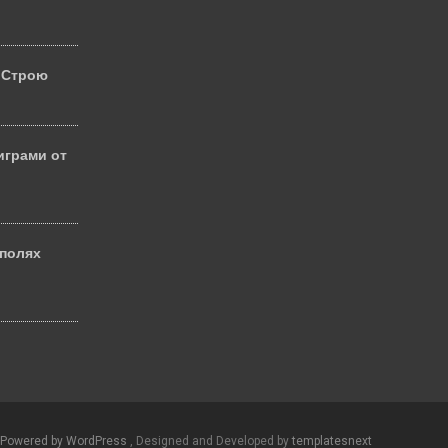
 Строю
играми от
 полях
й
Powered by WordPress
, Designed and Developed by
templatesnext