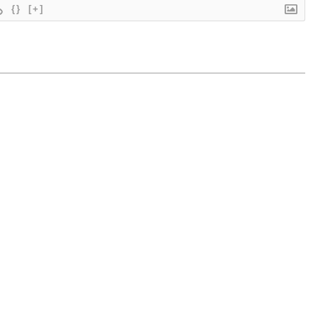
{}
[+]