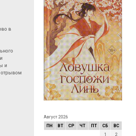
ово в
льного
и
ы и
с отрывом
Август 2026
ПН
ВТ
СР
ЧТ
ПТ
СБ
ВС
1
2