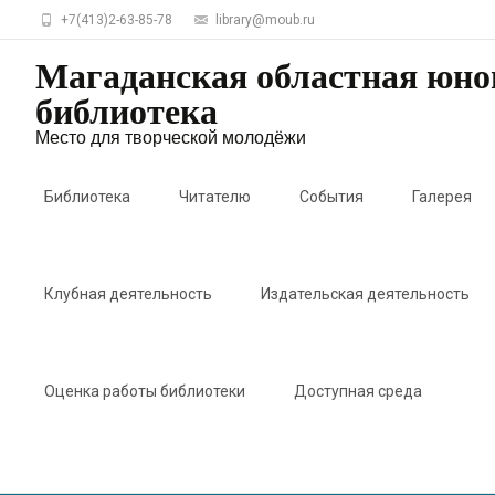
+7(413)2-63-85-78
library@moub.ru
Магаданская областная юн
библиотека
Место для творческой молодёжи
Skip
to
Библиотека
Читателю
События
Галерея
content
Клубная деятельность
Издательская деятельность
Оценка работы библиотеки
Доступная среда