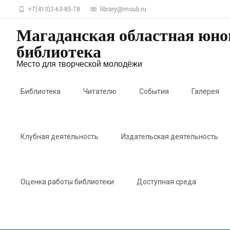
+7(413)2-63-85-78
library@moub.ru
Магаданская областная юн
библиотека
Место для творческой молодёжи
Skip
to
Библиотека
Читателю
События
Галерея
content
Клубная деятельность
Издательская деятельность
Оценка работы библиотеки
Доступная среда