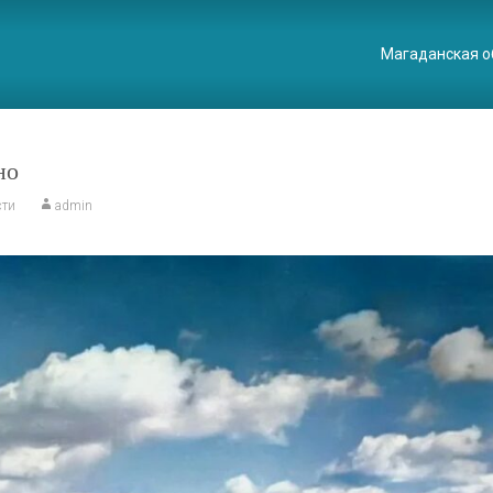
Магаданская о
но
сти
admin