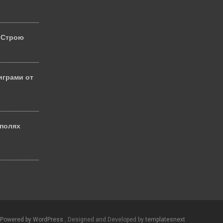
 Строю
играми от
 полях
й
Powered by WordPress
, Designed and Developed by
templatesnext