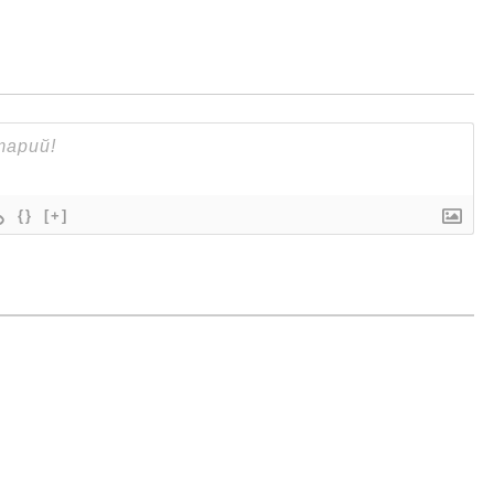
{}
[+]