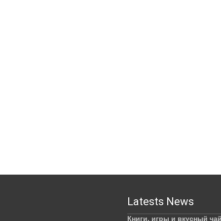
Latests News
Книги, игры и вкусный ча