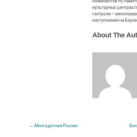
номинантов по памятн
культурных центрах п
гастроли – кинопоказ
наступления на Берл
About The Au
Post
←
Многодетная Россия
Бес