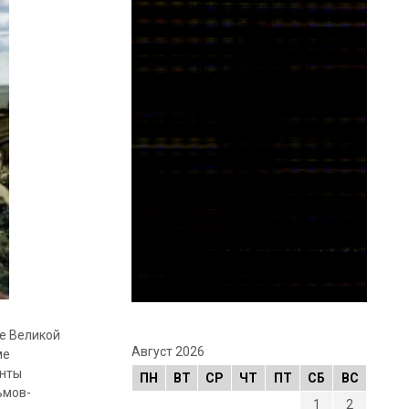
е Великой
Август 2026
ме
енты
ПН
ВТ
СР
ЧТ
ПТ
СБ
ВС
ьмов-
1
2