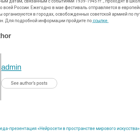
ым датам, связанным с событиями 1939-1945 гг.., проходят в школа
о всей России. Ежегодно в мае фестиваль отправляется в европей
ы организуются в городах, освобожденных советской армией по пу
ин. Для подробной информации пройдите по
ссылке.
thor
admin
See author's posts
еда-презентация «Нейросети в пространстве мирового искусства