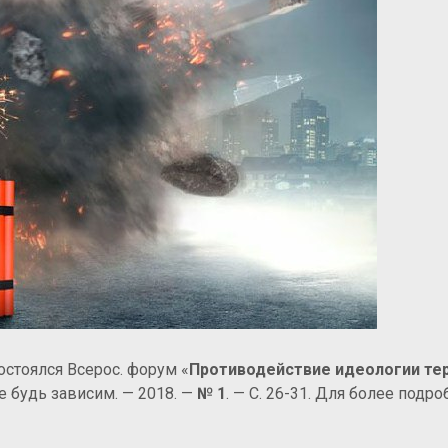
остоялся Всерос. форум «
Противодействие идеологии те
е будь зависим. — 2018. —
№
1
. — С. 26-31. Для более подро