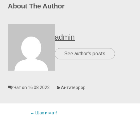
About The Author
admin
See author's posts
Чат on 16.08.2022
Антитеррор
Post
←
Шах и мат!
navigation