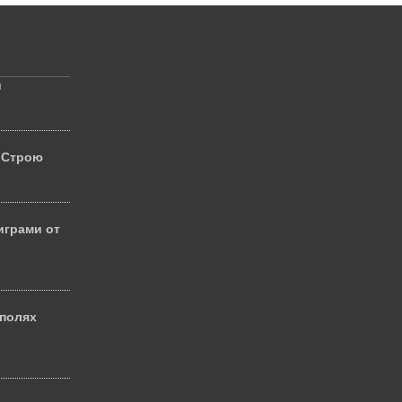
й
 Строю
играми от
 полях