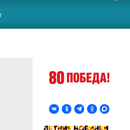
т
вашему вниманию материалы рубрики «Антитеррор» за август