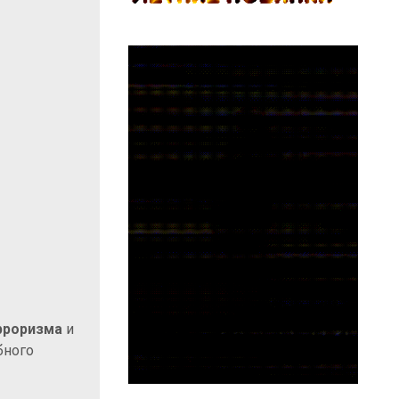
рроризма
и
бного