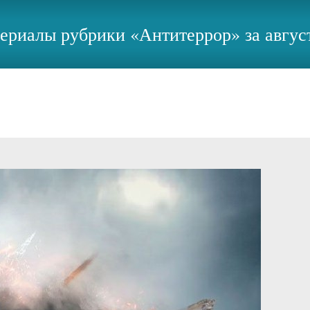
ериалы рубрики «Антитеррор» за авгус
 областная юношеская библиотека
>
Антитеррор
>
Представляем 