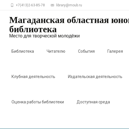
+7(413)2-63-85-78
library@moub.ru
Магаданская областная юн
библиотека
Место для творческой молодёжи
Skip
to
Библиотека
Читателю
События
Галерея
content
Клубная деятельность
Издательская деятельность
Оценка работы библиотеки
Доступная среда