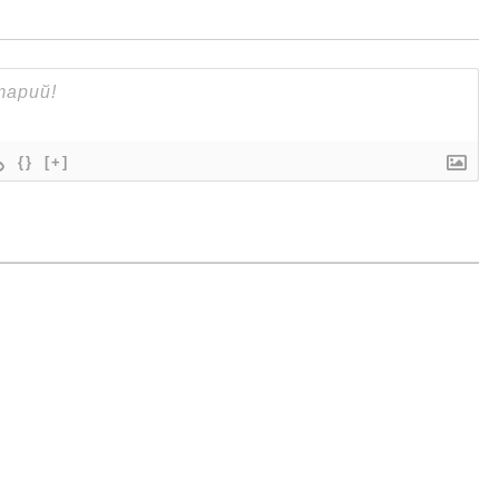
{}
[+]