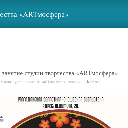
рчества «ARTмосфера»
еская библиотека
>
Молодёжная студия творчества «ARTмосфера
 занятие студии творчества «ARTмосфера»
,
ёжная студия творчества «ARTмосфера»
Новости
admin