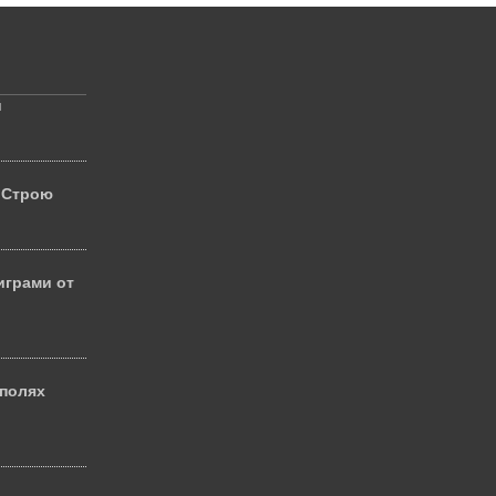
й
 Строю
играми от
 полях