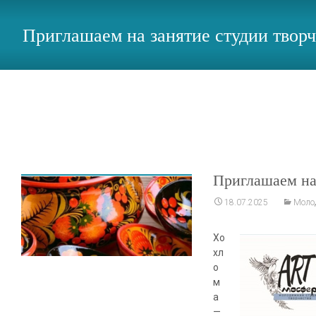
Приглашаем на занятие студии тво
Магаданская областная юнош
Приглашаем на
18.07.2025
Молод
Хо
хл
о
м
а
—