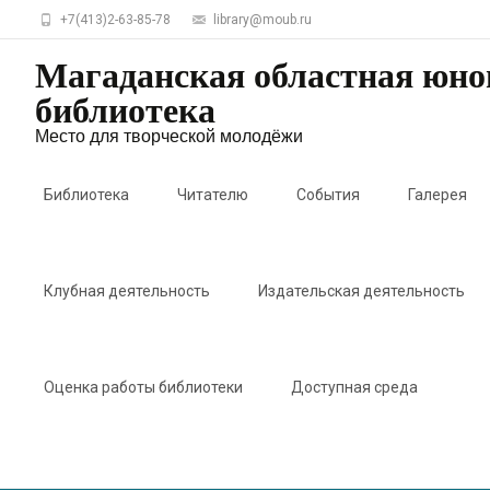
+7(413)2-63-85-78
library@moub.ru
Магаданская областная юн
библиотека
Место для творческой молодёжи
Skip
to
Библиотека
Читателю
События
Галерея
content
Клубная деятельность
Издательская деятельность
Оценка работы библиотеки
Доступная среда