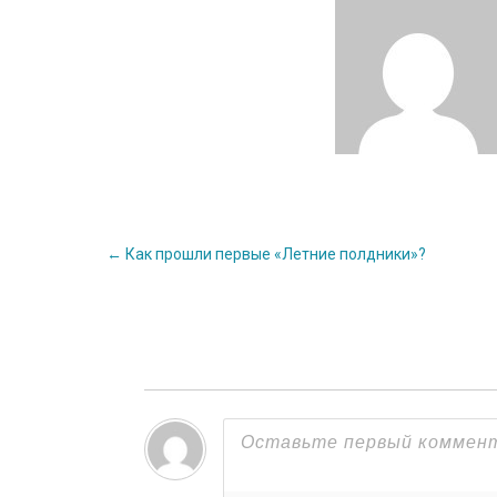
Post
←
Как прошли первые «Летние полдники»?
navigation