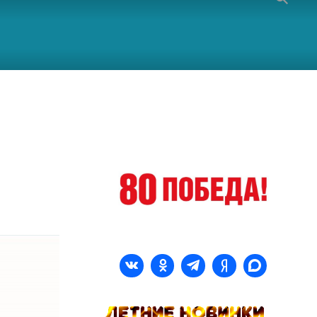
»
>
Приглашаем на занятие студии творчества «ARTмосфера»