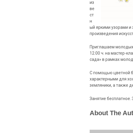
из
ве
ст
н
ый яркими узорами и 
произведения искусст
Приглашаем молодых 
12.00 ч. на мастер-к
сада» в рамках моло
С помощью цветной бу
характерными для хо
земляники, а также 
Занятие бесплатное. 
About The Au