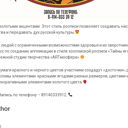
золотыми акцентами. Этот стиль
росписи позволяет создавать на
ва и передавать дух русской культуры.
людей с ограниченными возможностями здоровья и их сверстнико
ласс по созданию аппликации в стиле хохломской росписи «Тайны я
дежной студии творчества «ARTмосфера».
маги красного и черного цветов участники создадут «досточки»,
хломы элементами: красными ягодами разных размеров, цветами 
декоративными элементами золотого цвета.
Запись по телефону – 89140333912.
thor