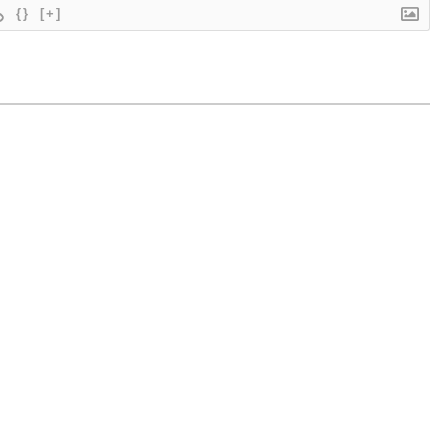
{}
[+]