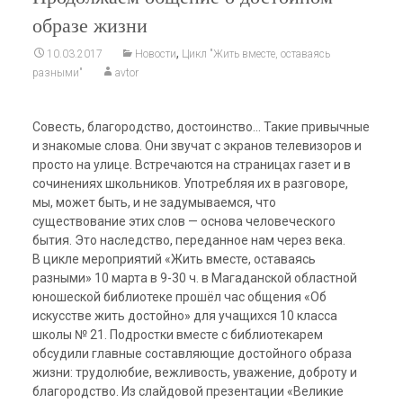
образе жизни
,
10.03.2017
Новости
Цикл "Жить вместе, оставаясь
разными"
avtor
Совесть, благородство, достоинство… Такие привычные
и знакомые слова. Они звучат с экранов телевизоров и
просто на улице. Встречаются на страницах газет и в
сочинениях школьников. Употребляя их в разговоре,
мы, может быть, и не задумываемся, что
существование этих слов — основа человеческого
бытия. Это наследство, переданное нам через века.
В цикле мероприятий «Жить вместе, оставаясь
разными» 10 марта в 9-30 ч. в Магаданской областной
юношеской библиотеке прошёл час общения «Об
искусстве жить достойно» для учащихся 10 класса
школы № 21. Подростки вместе с библиотекарем
обсудили главные составляющие достойного образа
жизни: трудолюбие, вежливость, уважение, доброту и
благородство. Из слайдовой презентации «Великие