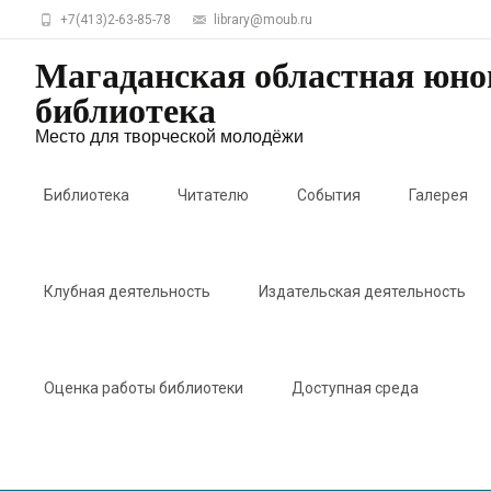
+7(413)2-63-85-78
library@moub.ru
Магаданская областная юн
библиотека
Место для творческой молодёжи
Skip
to
Библиотека
Читателю
События
Галерея
content
Клубная деятельность
Издательская деятельность
Оценка работы библиотеки
Доступная среда