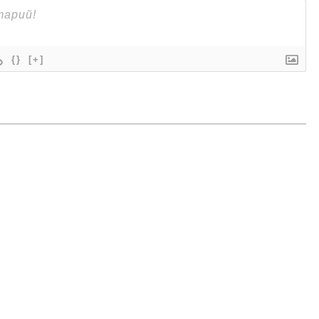
{}
[+]