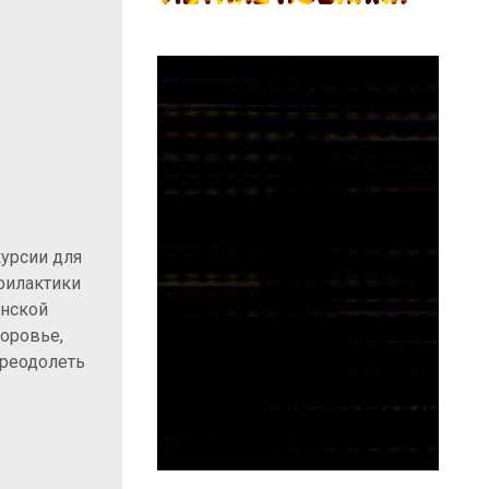
урсии для
филактики
анской
оровье,
преодолеть