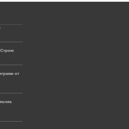
й
 Строю
играми от
 полях