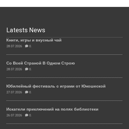
Latests News
Книги, игры и вкусный чай
28.07.2026
0.
Со Всей Страной В Одном Строю
28.07.2026
0.
Юбилейный фестиваль с играми от Юношеской
27.07.2026
0.
Искатели приключений на полях библиотеки
26.07.2026
0.