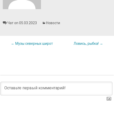
Чат on 05.03.2023
Новости
Post
←
Музы северных широт
Ловись, рыбка!
→
navigation