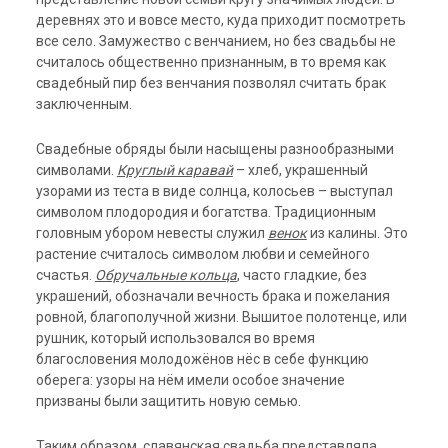
деревнях это и вовсе место, куда приходит посмотреть
все село. Замужество с венчанием, но без свадьбы не
считалось общественно признанным, в то время как
свадебный пир без венчания позволял считать брак
заключенным.
Свадебные обряды были насыщены разнообразными
символами.
Круглый каравай
– хлеб, украшенный
узорами из теста в виде солнца, колосьев – выступал
символом плодородия и богатства. Традиционным
головным убором невесты служил
венок
из калины. Это
растение считалось символом любви и семейного
счастья.
Обручальные кольца
, часто гладкие, без
украшений, обозначали вечность брака и пожелания
ровной, благополучной жизни. Вышитое полотенце, или
рушник, который использовался во время
благословения молодожёнов нёс в себе функцию
оберега: узоры на нём имели особое значение
призваны были защитить новую семью.
Таким образом, славянская свадьба представляла