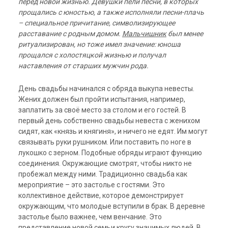
перед новой жизнью. Девушки пели песни, в которых
прощались с юностью, а также исполняли песни-плачь
– специальное причитание, символизирующее
расставание с родным домом.
Мальчишник
был менее
ритуализирован, но тоже имел значение: юноша
прощался с холостяцкой жизнью и получал
наставления от старших мужчин рода.
День свадьбы начинался с обряда выкупа невесты.
Жених должен был пройти испытания, например,
заплатить за своё место за столом и его гостей. В
первый день собственно свадьбы невеста с женихом
сидят, как «князь и княгиня», и ничего не едят. Им могут
связывать руки рушником. Или поставить по ноге в
лукошко с зерном. Подобные обряды играют функцию
соединения. Окружающие смотрят, чтобы никто не
пробежал между ними. Традиционно свадьба как
мероприятие – это застолье с гостями. Это
коллективное действие, которое демонстрирует
окружающим, что молодые вступили в брак. В деревне
застолье было важнее, чем венчание. Это
представление новой семьи кругу значимых людей. В