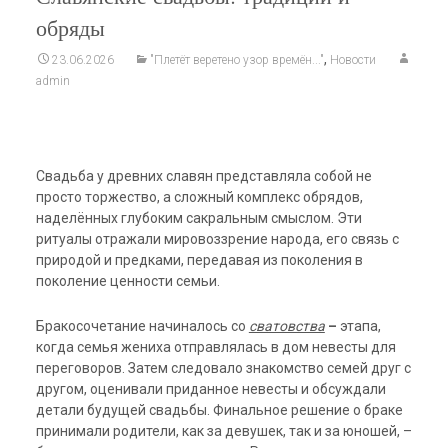
обряды
,
23.06.2026
"Плетёт веретено узор времён..."
Новости
admin
Свадьба у древних славян представляла собой не
просто торжество, а сложный комплекс обрядов,
наделённых глубоким сакральным смыслом. Эти
ритуалы отражали мировоззрение
народа, его связь с
природой и предками, передавая из поколения в
поколение ценности семьи.
Бракосочетание начиналось со
сватовства
–
этапа,
когда семья жениха отправлялась в дом невесты для
переговоров. Затем следовало знакомство семей друг с
другом, оценивали приданное невесты и обсуждали
детали будущей свадьбы. Финальное решение о браке
принимали родители, как за девушек, так и за юношей, –