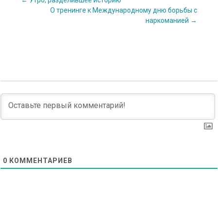
Post
←
Утро, разделившее историю
О тренинге к Международному дню борьбы с
наркоманией
→
navigation
0
КОММЕНТАРИЕВ