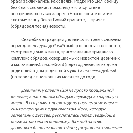
браки заключались, как сделки. Редко кто шел к венцу
без благословения, поскольку его отсутствие
воспринималось как запрет. «Благословите пойти к
златому венцу Закон Божий принять», – причет
(обрядовая песня) невесты.
Свадебные традиции делились по трем основным
периодам:
предсвадебный
(выбор невесты, сватовство,
смотрение дома жениха, приготовление приданого,
комплекс обрядов, совершаемых с невестой, девичник
и мальчишник),
свадебный
(переход невесты из дома
родителей в дом родителей мужа) и
послесвадебный
(на период от нескольких месяцев до года).
Девичник
у славян был не просто прощальной
вечером, а настоящим обрядам перехода во взрослую
жизнь. В его рамках происходило расплетание косы –
символ прощания с девичеством. Коса, которую
заплетали с детства, расплеталась перед свадьбой, а
после заплеталась по-новому. Важной частью
девичника было омовение в бане, ритуальное очищение