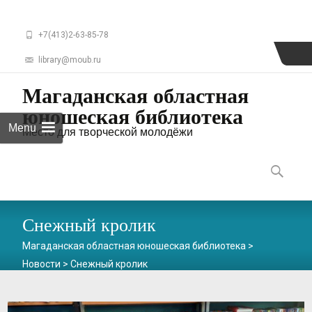
+7(413)2-63-85-78
library@moub.ru
Магаданская областная
юношеская библиотека
Menu
Место для творческой молодёжи
Skip
to
Найти:
content
Снежный кролик
Магаданская областная юношеская библиотека
>
Новости
>
Снежный кролик