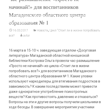
Магаданская областная юношеская библиотека
>
начинай!» для воспитанников
Новости
>
Час-размышление «Просто не начинай!» для
Магаданского областного центра
воспитанников Магаданского областного центра
образования № 1
образования № 1
,
16.03.2017
Новости
Цикл "Стоит ли в жизни попробовать
всё?
avtor
16 марта в 15-10 ч. заведующая отделом «Досуговая
литература» Магаданской областной юношеской
библиотеки Кострова Ольга провела час-размышление
«Просто не начинай!» из цикла «Стоит ли в жизни
попробовать все?» для воспитанников
Магаданского
областного центра образования № 1. Какие уловки
используют наркодилеры для втягивания подростков в
зависимость? К каким последствиям может привести
даже однократное употребление психотропных
веществ? Как противостоять давлению и отказаться?
Вопросы на эти и другие вопросы получили школьники в
ходе беседы. В завершение мероприятия участники