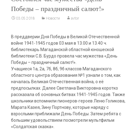
Победы – праздничный салют!»
03.05.2018
Новости
avtor
В преддверии Дня Победы в Великой Отечественной
войне 1941-1945 годов 03 мая в 13.00 и 13.40 ч.
библиотекарь Магаданской областной юношеской
библиотеки С.В. Бурдо провела час мужества «День
Победы – праздничный салют!».
Учащиеся 1а, 2а, 7б, 8б, 9б классов Магаданского
областного центра образования №1 узнали о том, как
началась Великая Отечественная война, о её
предпосылках. Далее Светлана Викторовна коротко
рассказала об основных битвах 1941-1945 годов. Также
школьники вспомнили пионеров-героев Леню Голикова,
Марата Казея, Зину Портнову, которые наряду с
взрослыми приближали День Победы. Затем ребята с
большим удовольствием посмотрели мультфильм
«Солдатская сказка».