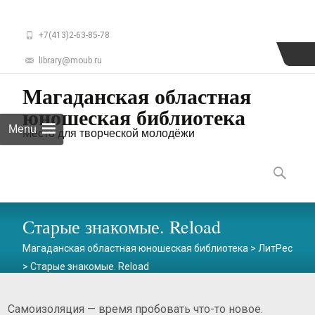
+7(413)2-63-85-78
library@moub.ru
Магаданская областная
юношеская библиотека
Menu
Место для творческой молодёжи
Skip
to
Найти:
content
Старые знакомые. Reload
Магаданская областная юношеская библиотека
>
ЛитРес
>
Старые знакомые. Reload
Самоизоляция — время пробовать что-то новое.