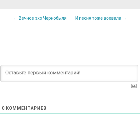
Post
←
Вечное эхо Чернобыля
И песня тоже воевала
→
navigation
0
КОММЕНТАРИЕВ