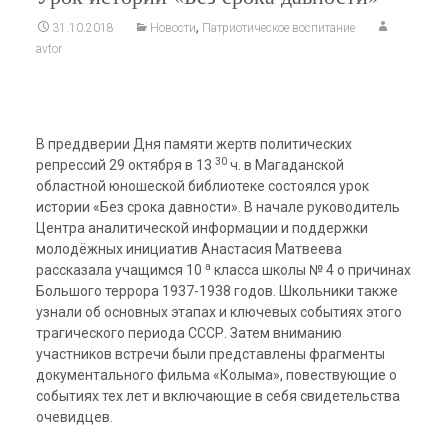
,
31.10.2018
Новости
Патриотическое воспитание
avtor
В преддверии Дня памяти жертв политических
30
репрессий 29 октября в 13
ч. в Магаданской
областной юношеской библиотеке состоялся урок
истории «Без срока давности». В начале руководитель
Центра аналитической информации и поддержки
молодёжных инициатив Анастасия Матвеева
а
рассказала учащимся 10
класса школы № 4 о причинах
Большого террора 1937-1938 годов. Школьники также
узнали об основных этапах и ключевых событиях этого
трагического периода СССР. Затем вниманию
участников встречи были представлены фрагменты
документального фильма «Колыма», повествующие о
событиях тех лет и включающие в себя свидетельства
очевидцев.