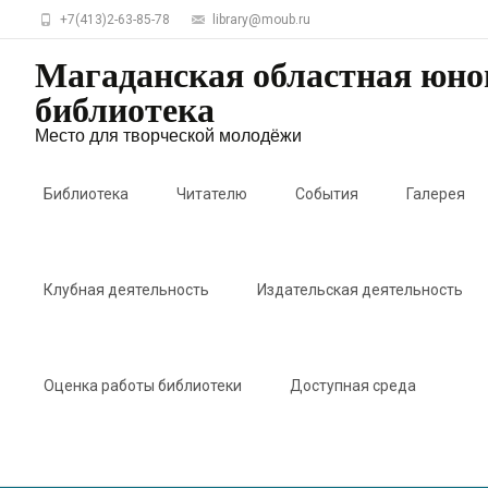
+7(413)2-63-85-78
library@moub.ru
Магаданская областная юн
библиотека
Место для творческой молодёжи
Skip
to
Библиотека
Читателю
События
Галерея
content
Клубная деятельность
Издательская деятельность
Оценка работы библиотеки
Доступная среда