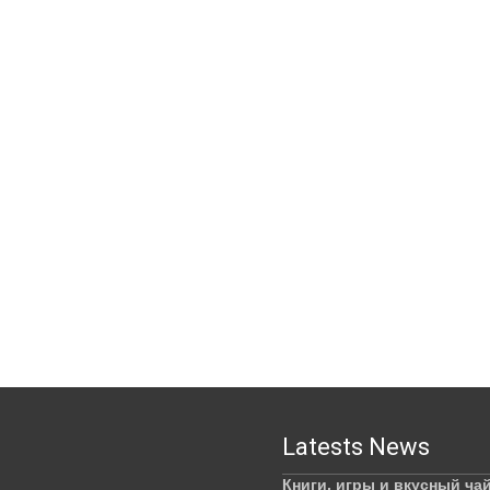
Latests News
Книги, игры и вкусный ча