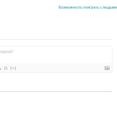
Возможность поиграть с людьм
{}
[+]