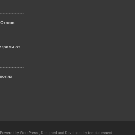
 Строю
играми от
 полях
й
Powered by WordPress
, Designed and Developed by
templatesnext