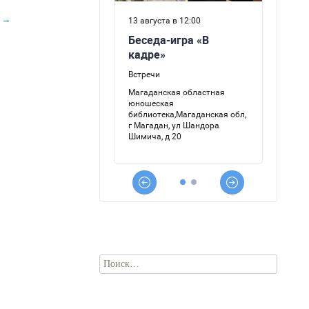
и
→
Найти: