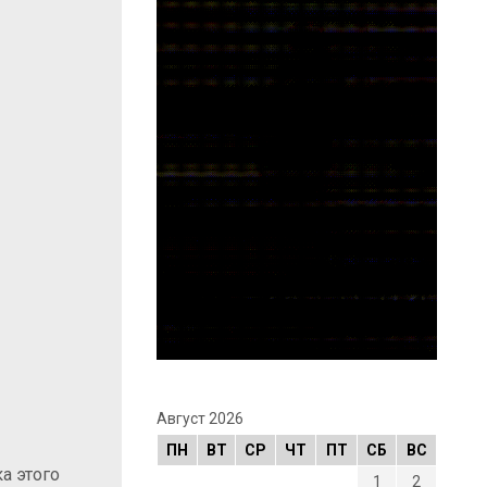
Август 2026
ПН
ВТ
СР
ЧТ
ПТ
СБ
ВС
а этого
1
2