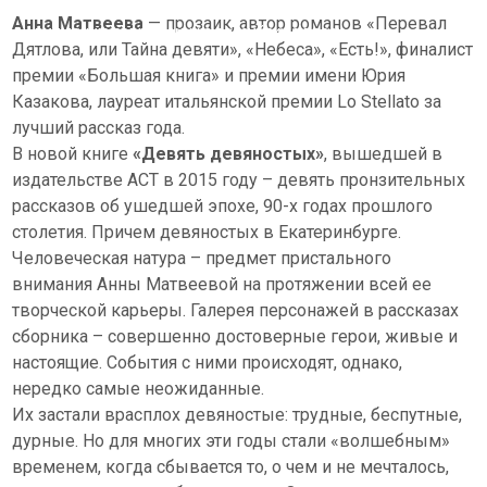
Читайте с удовольствием! Предлагаем вашему
Анна Матвеева
— прозаик, автор романов «Перевал
вниманию современную российскую прозу
Дятлова, или Тайна девяти», «Небеса», «Есть!», финалист
премии «Большая книга» и премии имени Юрия
Казакова, лауреат итальянской премии Lo Stellato за
лучший рассказ года.
В новой книге
«Девять девяностых»
, вышедшей в
издательстве АСТ в 2015 году – девять пронзительных
рассказов об ушедшей эпохе, 90-х годах прошлого
столетия. Причем девяностых в Екатеринбурге.
Человеческая натура – предмет
пристального
внимания Анны Матвеевой на протяжении всей ее
творческой карьеры. Галерея персонажей в рассказах
сборника – совершенно достоверные герои, живые и
настоящие. События с ними происходят, однако,
нередко самые неожиданные.
Их застали врасплох девяностые: трудные, беспутные,
дурные. Но для многих эти годы стали «волшебным»
временем, когда сбывается то, о чем и не мечталось,