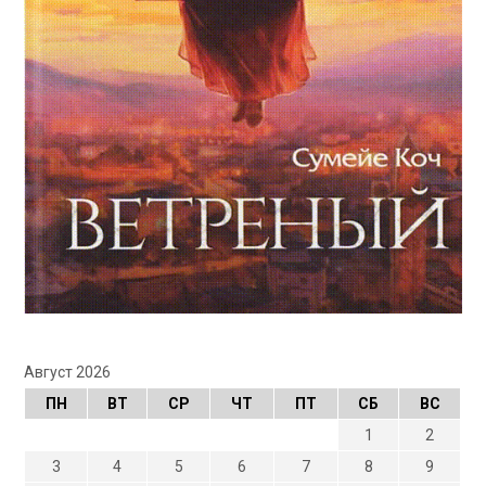
Август 2026
ПН
ВТ
СР
ЧТ
ПТ
СБ
ВС
1
2
3
4
5
6
7
8
9