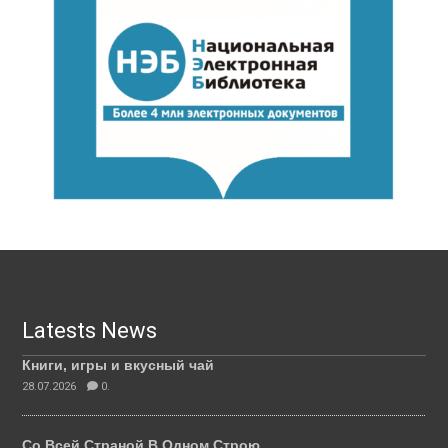
Latests News
Книги, игры и вкусный чай
28.07.2026
0.
Со Всей Страной В Одном Строю