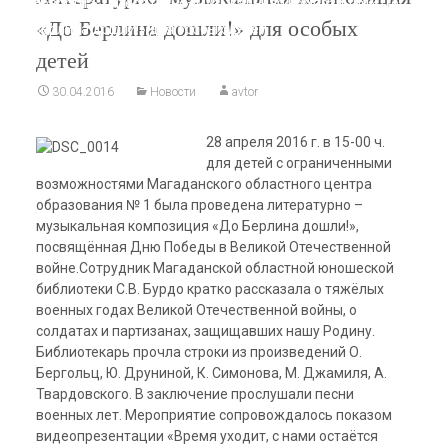
Новости
>
Литературно–музыкальная композиция «До
«До Берлина дошли!» для особых
Берлина дошли!» для особых детей
детей
30.04.2016
Новости
avtor
28 апреля 2016 г. в 15-00 ч.
для детей с ограниченными
возможностями Магаданского областного центра
образования № 1 была проведена литературно –
музыкальная композиция «До Берлина дошли!»,
посвящённая Дню Победы в Великой Отечественной
войне.
Сотрудник Магаданской областной юношеской
библиотеки С.В. Бурдо кратко рассказала о тяжёлых
военных годах Великой Отечественной войны, о
солдатах и партизанах, защищавших нашу Родину.
Библиотекарь прочла строки из произведений О.
Бергольц, Ю. Друниной, К. Симонова, М. Джамиля, А.
Твардовского. В заключение прослушали песни
военных лет. Мероприятие сопровождалось показом
видеопрезентации «Время уходит, с нами остаётся