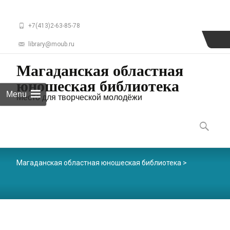
+7(413)2-63-85-78
library@moub.ru
Магаданская областная
юношеская библиотека
Menu
Место для творческой молодёжи
Skip
to
Найти:
content
Магаданская областная юношеская библиотека
>