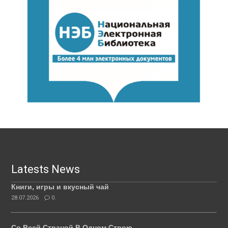
Latests News
Книги, игры и вкусный чай
28.07.2026
0.
Со Всей Страной В Одном Строю