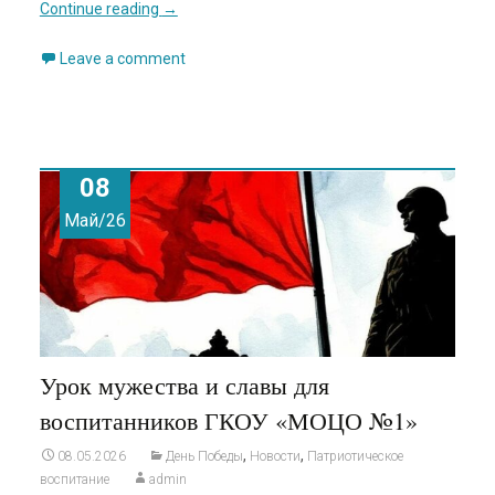
Continue reading
→
Leave a comment
08
Май/26
Урок мужества и славы для
воспитанников ГКОУ «МОЦО №1»
,
,
08.05.2026
День Победы
Новости
Патриотическое
воспитание
admin