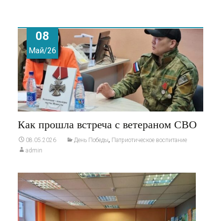
08
Май/26
Как прошла встреча с ветераном СВО
,
08.05.2026
День Победы
Патриотическое воспитание
admin