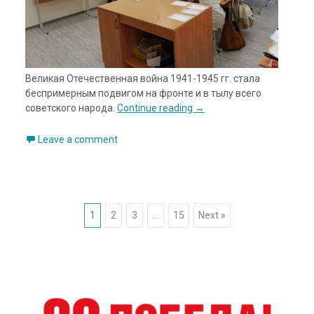
Великая Отечественная война 1941-1945 гг. стала
беспримерным подвигом на фронте и в тылу всего
советского народа.
Continue reading
→
Leave a comment
Posts
1
2
3
…
15
Next »
navigation