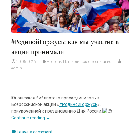
#РодинойГоржусь: как мы участие в
акции принимали
,
10.06.2026
Новости
Патриотическое воспитание
admin
Юношеская библиотека присоединилась к
Всероссийской акции «
#РодинойГоржусь
»,
приуроченной к празднованию Дня России.
Continue reading
→
Leave a comment