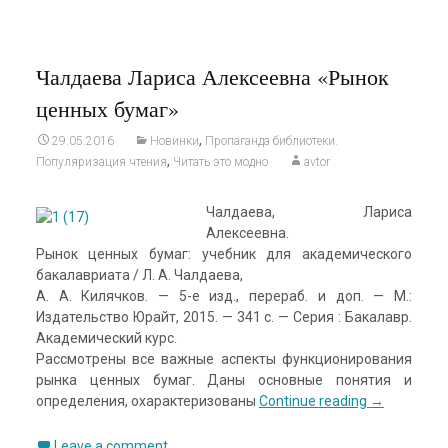
Чалдаева Лариса Алексеевна «Рынок
ценных бумаг»
,
29.05.2016
Новинки
Пропаганда библиотеки.
,
Популяризация чтения
Читать это модно
avtor
Чалдаева, Лариса
Алексеевна.
Рынок ценных бумаг: учебник для академического
бакалавриата / Л. А. Чалдаева,
А. А. Килячков. — 5-е изд., перераб. и доп. — М.:
Издательство Юрайт, 2015. — 341 с. — Серия : Бакалавр.
Академический курс.
Рассмотрены все важные аспекты функционирования
рынка ценных бумаг. Даны основные понятия и
определения, охарактеризованы
Continue reading
→
Leave a comment