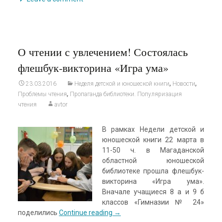
О чтении с увлечением! Состоялась
флешбук-викторина «Игра ума»
,
,
23.03.2016
Неделя детской и юношеской книги
Новости
,
Проблемы чтения
Пропаганда библиотеки. Популяризация
чтения
avtor
В рамках Недели детской и
юношеской книги 22 марта в
11-50 ч. в Магаданской
областной юношеской
библиотеке прошла флешбук-
викторина «Игра ума».
Вначале учащиеся 8 а и 9 б
классов «Гимназии № 24»
поделились
Continue reading
→