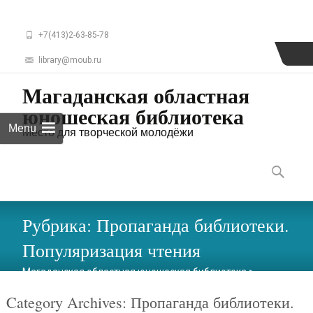
+7(413)2-63-85-78
library@moub.ru
Магаданская областная
юношеская библиотека
Menu
Место для творческой молодёжи
Skip
to
Найти:
content
Рубрика:
Пропаганда библиотеки.
Популяризация чтения
Магаданская областная юношеская библиотека
>
Пропаганда библиотеки. Популяризация чтения
Category Archives: Пропаганда библиотеки.