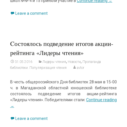
школ №№ 4 и 15 приняли участие в
Continue reading
→
Leave a comment
Cостоялось подведение итогов акции-
рейтинга «Лидеры чтения»
,
,
31.05.2016
Лидеры чтения
Новости
Пропаганда
библиотеки. Популяризация чтения
avtor
В честь общероссийского Дня библиотек 28 мая в 15-00
ч. в Магаданской областной юношеской библиотеке
состоялось подведение итогов акции-рейтинга
«Лидеры чтения». Победителями стали:
Continue reading
→
Leave a comment