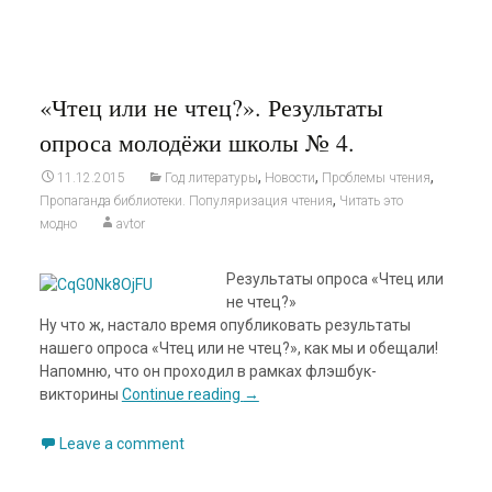
«Чтец или не чтец?». Результаты
опроса молодёжи школы № 4.
,
,
,
11.12.2015
Год литературы
Новости
Проблемы чтения
,
Пропаганда библиотеки. Популяризация чтения
Читать это
модно
avtor
Результаты опроса «Чтец или
не чтец?»
Ну что ж, настало время опубликовать результаты
нашего опроса «Чтец или не чтец?», как мы и обещали!
Напомню, что он проходил в рамках флэшбук-
викторины
Continue reading
→
Leave a comment