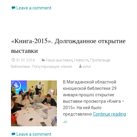
Leave a comment
«Книга-2015». Долгожданное открытие
выставки
,
,
31.01.2016
Наши выставки
Новости
Пропаганда
библиотеки. Популяризация чтения
avtor
В Магаданской областной
юношеской библиотеке 29
января прошло открытие
выставки-просмотра «Книга –
2015». На ней было
представлено
Continue reading
→
Leave a comment