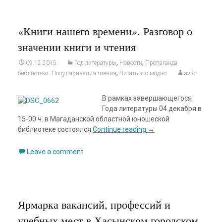
«Книги нашего времени». Разговор о
значении книги и чтения
,
,
09.12.2015
Год литературы
Новости
Пропаганда
,
библиотеки. Популяризация чтения
Читать это модно
avtor
В рамках завершающегося
Года литературы 04 декабря в
15-00 ч. в Магаданской областной юношеской
библиотеке состоялся
Continue reading
→
Leave a comment
Ярмарка вакансий, профессий и
учебных мест в Хасынском городском