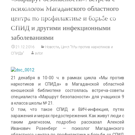
СПИД и другими
психологом Магаданского областного
инфекционными заболеваниями
центра по профилактике и борьбе со
Магаданская областная юношеская библиотека
СПИД и другими инфекционными
>
Новости
>
«Маршрут безопасности»: встреча с
заболеваниями
психологом Магаданского областного центра по
,
21.12.2016
Новости
Цикл "Мы против наркотиков и
профилактике и борьбе со СПИД и другими
СПИДа"
avtor
инфекционными заболеваниями
21 декабря в 10-00 ч. в рамках цикла «Мы против
наркотиков и СПИДа» в Магаданской областной
юношеской библиотеке состоялась встреча-советы
специалиста «Маршрут безопасности» для учащихся 9
а класса школы № 21.
О том, что
такое СПИД и ВИЧ-инфекция, путях
заражения и мерах предостережения. Как живут люди с
таким диагнозом, подробно рассказал Алексей
Иванович Розенберг — психолог Магаданского
областного центра по профилактике и борьбе со СПИД